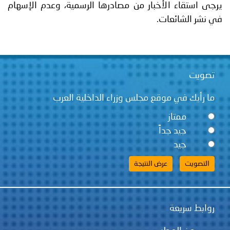
‏يرجى استقاء الأخبار من مصادرها الرسمية، وعدم الإسهام
توعوية
إنجازات
الخدمات
في نشر الشائعات.
صور
الإلكترونية
مجلة
وفيديو
تصويت
أصداء
إعلانات
ما رأيك في موقع مجلس وزراء الداخلية العرب
من
الأمانة
ممتاز
نحن
اتصل
جيد جداً
جيد
بنا
روابط سريعة