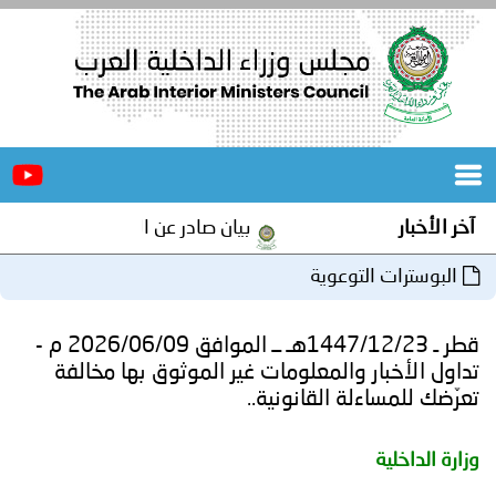
الرئيسية
عن
الأخبار
المجلس
آخر الأخبار
بيان صادر عن الأمانة العامة لمجلس و
المكاتب
البوسترات التوعوية
دورات
المتخصصة
قطر ـ 1447/12/23هـ ــ الموافق 2026/06/09 م -
المجلس
مؤتمرات
‏تداول الأخبار والمعلومات غير الموثوق بها مخالفة
تعرّضك للمساءلة القانونية..
و
جهود
وزارة الداخلية
و
برامج
اجتماعات