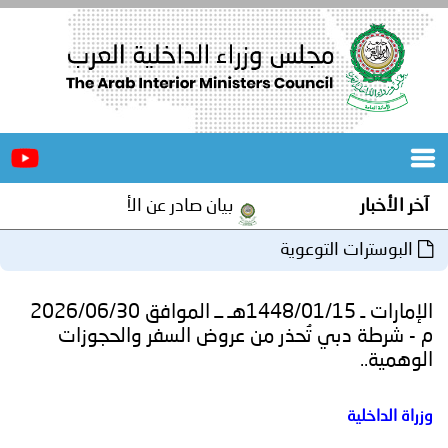
الرئيسية
عن
الأخبار
المجلس
آخر الأخبار
بيان صادر عن الأمانة العامة لمجلس و
المكاتب
البوسترات التوعوية
دورات
المتخصصة
الإمارات ـ 1448/01/15هـ ــ الموافق 2026/06/30
المجلس
مؤتمرات
م - شرطة دبي تُحذر من عروض السفر والحجوزات
الوهمية..
و
جهود
و
برامج
اجتماعات
وزراة الداخلية