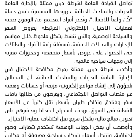
تواصل القيادة العامة لشرطة دبي ممثلة بالإدارة العامة
توعوية
إنجازات
الخدمات
للتحريات والمباحث الجنائية، جهودها المستمرة ضمن حملة
صور
الإلكترونية
"كُن واعياً للاحتيال"، وتُحذر أفراد المجتمع من الوقوع ضحية
لعمليات الاحتيال الإلكتروني المرتبطة بعروض السفر
مجلة
وفيديو
والسياحة الوهمية، والتي تنشط بشكل ملحوظ خلال مواسم
الإجازات والعطلات الصيفية، مُستغلة رغبة الأفراد والعائلات
أصداء
إعلانات
في الحصول على عروض بأسعار منخفضة وحجوزات مغرية
من
الأمانة
إلى وجهات سياحية عالمية.
وأكدت شرطة دبي، ممثلة بمركز مكافحة الاحتيال في
نحن
اتصل
الإدارة العامة للتحريات والمباحث الجنائية، أن المحتالين
يلجؤون إلى إنشاء مواقع إلكترونية مزيفة أو حسابات وهمية
بنا
عبر منصات التواصل الاجتماعي، ويعرضون من خلالها باقات
سفر وفنادق وتذاكر طيران بأسعار تقل كثيراً عن الأسعار
الفعلية في السوق، بهدف استدراج الضحايا وتحفيزهم على
تحويل مبالغ مالية بشكل سريع قبل اكتشاف عملية الاحتيال.
وأوضحت أن بعض الجهات الوهمية تستخدم شعاراتٍ وصورٍ
احترافية، وتنتحل أسماء شركات سياحية معروفة أو مكاتب