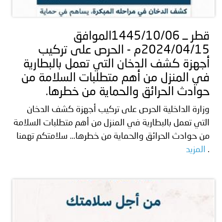
توعوية
إنجازات
الخدمات
صور
الإلكترونية
قطر ــ 1445/10/06الموافق
2024/04/15م - الحرص على تركيب
مجلة
وفيديو
أجهزة كشف الدخان التي تعمل بالبطارية
أصداء
إعلانات
في المنزل من أهم متطلبات السلامة من
حوادث الحرائق والحماية من خطرها.
من
الأمانة
وزارة الداخلية الحرص على تركيب أجهزة كشف الدخان
نحن
اتصل
التي تعمل بالبطارية في المنزل من أهم متطلبات السلامة
من حوادث الحرائق والحماية من خطرها… سلامتكم تهمنا
بنا
.
المزيد