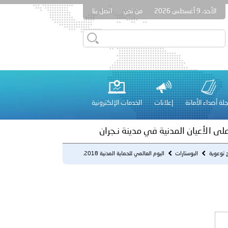
الأحد، 9 أغسطس 2026
من نحن
اتصل بنا
بوظبي تنظم حملة للتبرع بالدم في منطقة الظفرة تعزيزا للمسؤولية
لة أصداء الأمانة
إعلانات
الخدمات الإلكترونية
راتية
على الأعيان المدنية في مدينة نـجران
ج توعوية
البوستارات
اليوم العالمي للحماية المدنية 2018.
 عشر للمسؤولين عن الأمن السياحي 2026.