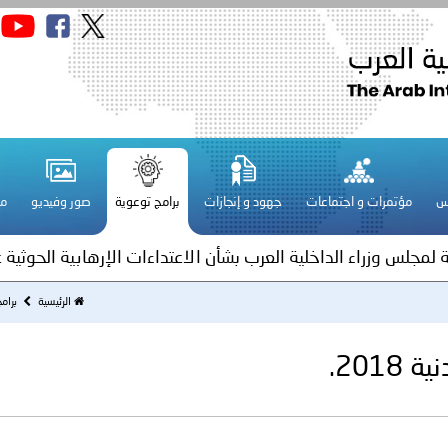
الإمارات ـ 1448/02/22هـ ــ الموافق 2026/08/05 م - شرطة أ
س
مؤتمرات و اجتماعات
جهود و إنجازات
برامج توعوية
صور وفيديو
مج
ة لمجلس وزراء الداخلية العرب بشأن الاستهداف الإيراني لسفينة إما
ة لمجلس وزراء الداخلية العرب بشأن الاعتداءات الإرهابية الحوثية 
الرئيسية
برام
ة لمجلس وزراء الداخلية العرب بمناسبة اختتام المؤتمر العربي الثاني
201.
عداد مشروع قانون عربي استرشادي لحماية الآثار والتراث الوطني
اني عشر للمسؤولين عن الأمن السياحي