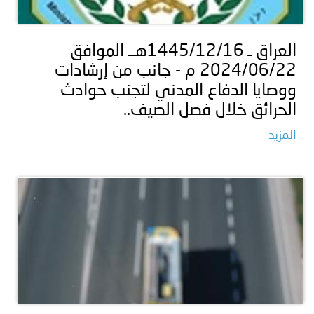
توعوية
إنجازات
الخدمات
صور
الإلكترونية
العراق ـ 1445/12/16هــ الموافق
2024/06/22 م - جانب من إرشادات
مجلة
وفيديو
ووصايا الدفاع المدني لتجنب حوادث
أصداء
إعلانات
الحرائق خلال فصل الصيف..
المزيد
من
الأمانة
نحن
اتصل
بنا