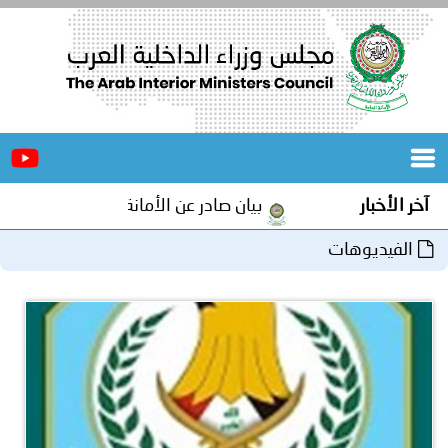
الرئيسية
عن
الأخبار
المجلس
آخر الأخبار
بيان صادر عن الأمانة العامة لمجلس وزراء الدا
المكاتب
الفيديوهات
دورات
المتخصصة
المجلس
مؤتمرات
و
جهود
و
برامج
اجتماعات