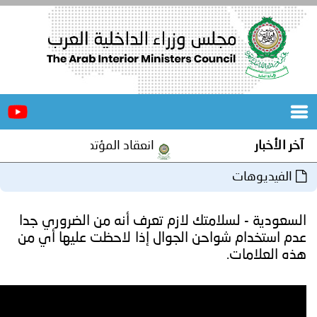
الرئيسية
عن
الأخبار
المجلس
انعقاد المؤتمر العربي الثاني عشر للمسؤولين عن ال
المكاتب
دورات
المتخصصة
لامتك لازم تعرف أنه من الضروري جدا
المجلس
مؤتمرات
واحن الجوال إذا لاحظت عليها أي من
و
جهود
و
برامج
اجتماعات