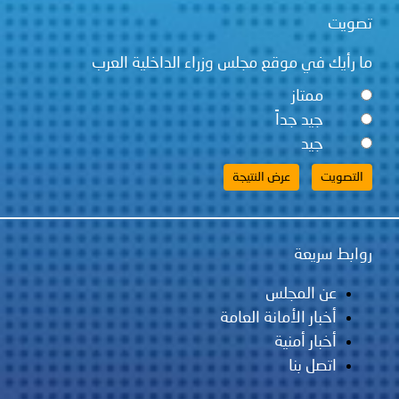
قع مجلس وزراء الداخلية العرب
ً
لس
مانة العامة
ية