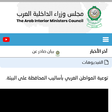
الرئيسية
عن
الأخبار
المجلس
بيان صادر عن الأمانة العامة لمجلس وزراء الداخلية الع
المكاتب
دورات
المتخصصة
العربي بأساليب المحافظة على البيئة.
المجلس
مؤتمرات
و
جهود
و
برامج
اجتماعات