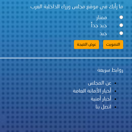
قع مجلس وزراء الداخلية العرب
ً
لس
مانة العامة
ية