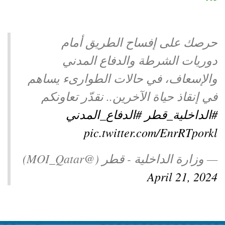
توعوية
إنجازات
الخدمات
صور
الإلكترونية
حرصك على إفساح الطريق أمام
مجلة
وفيديو
دوريات الشرطة والدفاع المدني
والإسعاف، في حالات الطوارىء يساهم
أصداء
إعلانات
في إنقاذ حياة الآخرين.. نقدّر تعاونكم
من
الأمانة
#الداخلية_قطر
#الدفاع_المدني
نحن
اتصل
pic.twitter.com/EnrRTporkl
بنا
— وزارة الداخلية - قطر (@MOI_Qatar)
April 21, 2024