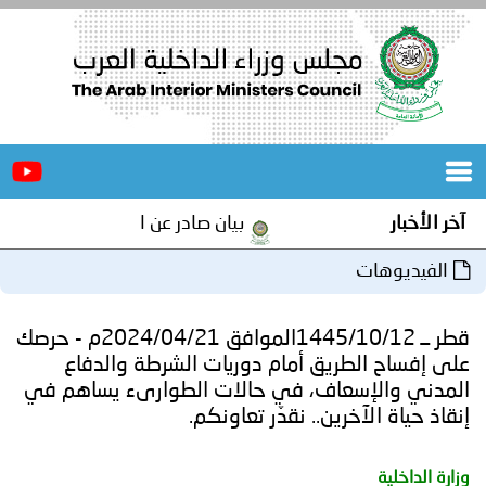
الرئيسية
عن
الأخبار
المجلس
آخر الأخبار
بيان صادر عن الأمانة العامة لمجلس و
المكاتب
الفيديوهات
دورات
المتخصصة
قطر ــ 1445/10/12الموافق 2024/04/21م - حرصك
المجلس
مؤتمرات
على إفساح الطريق أمام دوريات الشرطة والدفاع
المدني والإسعاف، في حالات الطوارىء يساهم في
و
جهود
إنقاذ حياة الآخرين.. نقدّر تعاونكم.
و
برامج
اجتماعات
وزارة الداخلية