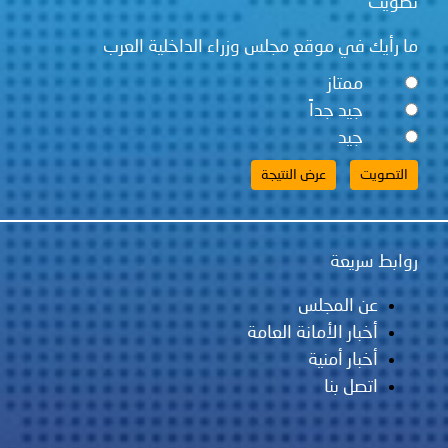
قع مجلس وزراء الداخلية العرب
ً
لس
مانة العامة
ية