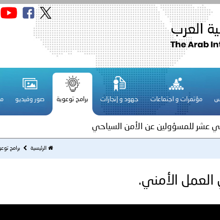
لبنان ـ 1448/02/21هـ ــ الموافق 2026/08/04 م - الوزير الحجار استق
 أمن المطار العميد الركن فادي كفوري..
س
مؤتمرات و اجتماعات
جهود و إنجازات
برامج توعوية
صور وفيديو
مج
ة لمجلس وزراء الداخلية العرب بمناسبة اختتام المؤتمر العربي الثاني
اني عشر للمسؤولين عن الأمن السياحي
الرئيسية
برامج توع
فلسطين ـ 1448/02/22هـ ــ الموافق 2026/08/05 م - الشرطة ا
 العمل الأمني.
ترك في المجالات الأكاديمية والتدريبية، والتوعية والإرشاد المجت
الإمارات ـ 1448/02/22هـ ــ الموافق 2026/08/05 م - شرطة أ