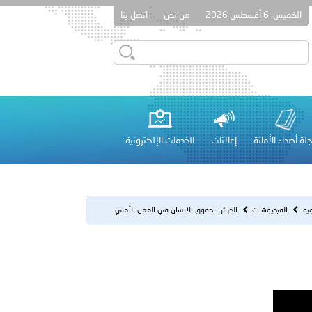
الخميس، 6 أغسطس 2026
من نحن
اتصل بنا
بل النائب رازي الحاج، ثم النائب ألان عون، والتقى الوزير السابق
لة أصداء الأمانة
إعلانات
الخدمات الإلكترونية
 عشر للمسؤولين عن الأمن السياحي 2026.
وية
الفيديوهات
الجزائر - حقوق الانسان في العمل الأمني.
لفلسطينية والكلية الدولية الجامعية للعلوم والصحة توقعان اتفاقية
معي..
بوظبي تحذر من زيادة عدد الركاب في المركبات حفاظًا على سلامة