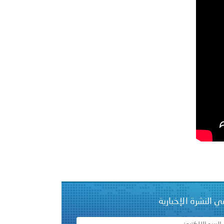
 أبوظبي تطلع وفد الشرطة الإيطالية على منظومتي التأهيل الشرطي
بوظبي تنظم حملة للتبرع بالدم في منطقة الظفرة تعزيزا للمسؤولية
ور المرسومين الأميريين معالي النائب الأول لرئيس مجلس الوزراء
أمن العام..
دفعة جديدة من حماة الحق وحراس المبادئ تلتحق بشرطة عُمان
ي النشرة الإخبارية