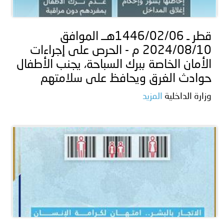
توعوية
إنجازات
الخدمات
صور
الإلكترونية
قطر ـ 1446/02/06هــ الموافق
2024/08/10 م - الحرص على إجراءات
مجلة
وفيديو
الأمان الخاصة ببرك السباحة، يجنب الأطفال
أصداء
إعلانات
حوادث الغرق ويحافظ على سلامتهم
وزارة الداخلية
المزيد
من
الأمانة
نحن
اتصل
بنا