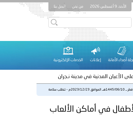
الأحد، 9 أغسطس 2026
من نحن
اتصل بنا
بوظبي تنظم حملة للتبرع بالدم في منطقة الظفرة تعزيزا للمسؤولية
لة أصداء الأمانة
إعلانات
الخدمات الإلكترونية
راتية
على الأعيان المدنية في مدينة نـجران
قطر ــ 1445/06/10هــ الموافق 2023/12/23م - تتطلب سلامة
الأطف...
 عشر للمسؤولين عن الأمن السياحي 2026.
2023م - تتطلب سلامة الأطفال في أماكن الألعاب