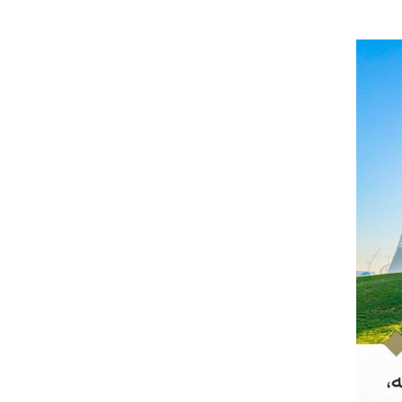
لفلسطينية والكلية الدولية الجامعية للعلوم والصحة توقعان اتفاقية
معي..
بوظبي تحذر من زيادة عدد الركاب في المركبات حفاظًا على سلامة
 أبوظبي تطلع وفد الشرطة الإيطالية على منظومتي التأهيل الشرطي
بوظبي تنظم حملة للتبرع بالدم في منطقة الظفرة تعزيزا للمسؤولية