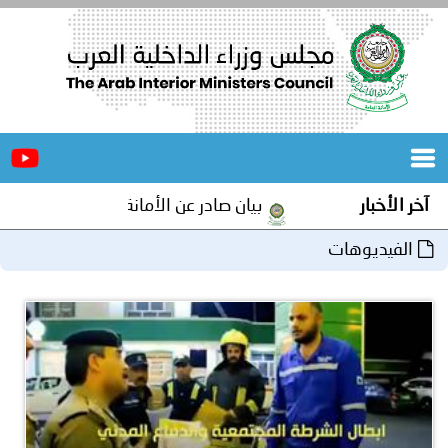
الرئيسية
عن
الأخبار
المجلس
آخر الأخبار
بيان صادر عن الأمانة العامة لمجلس وزراء الدا
المكاتب
الفيديوهات
دورات
المتخصصة
المجلس
مؤتمرات
و
جهود
و
برامج
اجتماعات