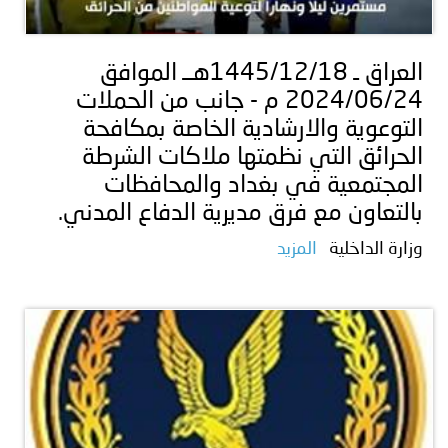
توعوية
إنجازات
الخدمات
صور
الإلكترونية
العراق ـ 1445/12/18هــ الموافق
2024/06/24 م - جانب من الحملات
مجلة
وفيديو
التوعوية والارشادية الخاصة بمكافحة
أصداء
إعلانات
الحرائق التي نظمتها ملاكات الشرطة
المجتمعية في بغداد والمحافظات
من
الأمانة
بالتعاون مع فرق مديرية الدفاع المدني.
نحن
اتصل
وزارة الداخلية
المزيد
بنا