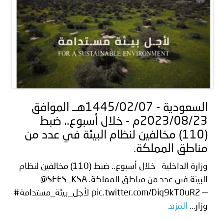
السعودية - 1445/02/07هــ الموافق
2023/08/23م - خلال أسبوع.. ضبط
(110) مخالفين لنظام البيئة في عدد من
مناطق المملكة.
وزارة الداخلية خلال أسبوع.. ضبط (110) مخالفين لنظام
البيئة في عدد من مناطق المملكة. ⁦ @SFES_KSA
#لأجل_بيئة_مستدامة pic.twitter.com/Diq9kT0uR2 —
وزار...
المزيد