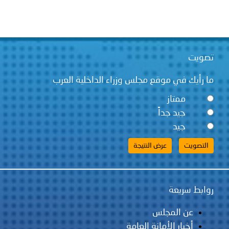
قع مجلس وزراء الداخلية العرب
ً
لس
مانة العامة