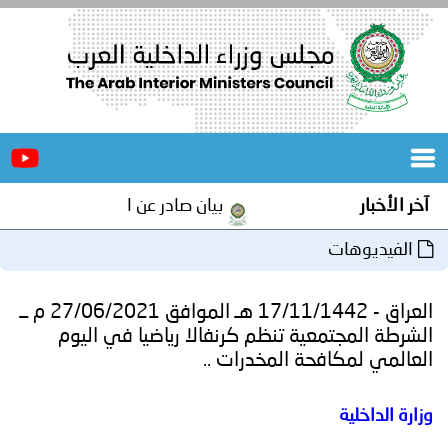
الرئيسية
عن
الأخبار
المجلس
بيان صادر عن الأمانة العامة لمجلس وزراء الداخلية الع
المكاتب
دورات
المتخصصة
العراق - 17/11/1442 هـ الموافق 27/06/2021 م ــ
المجلس
مؤتمرات
ية تنظم كرنفالا رياضيا في اليوم
ة المخدرات ..
و
جهود
و
برامج
اجتماعات