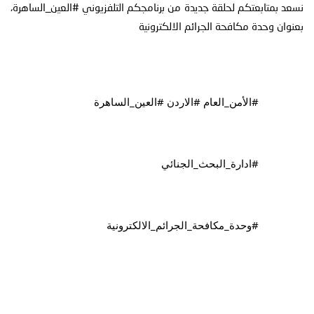
توعوية
إنجازات
الخدمات
ابعتكم لحلقة جديدة من برنامجكم التلفزيوني ⁧
#العين_الساهرة
‬⁩، 
دة مكافحة الجرائم الالكترونية
صور
الإلكترونية
مجلة
وفيديو
#الأمن_العام
#الاردن
#العين_الساهرة
أصداء
إعلانات
من
الأمانة
#ادارة_البحث_الجنائي
نحن
اتصل
بنا
#وحدة_مكافحة_الجرائم_الالكترونية