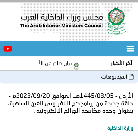
الرئيسية
عن
الأخبار
المجلس
بار
بيان صادر عن الأمانة العامة لمجلس وزراء الداخ
المكاتب
ديوهات
دورات
المتخصصة
الأردن - 1445/03/05هــ الموافق 2023/09/20م -
المجلس
مؤتمرات
حلقة جديدة من برنامجكم التلفزيوني ⁧‫العين الساهرة‬⁩،
وحدة مكافحة الجرائم الالكترونية .
و
جهود
و
برامج
اجتماعات
اخلية