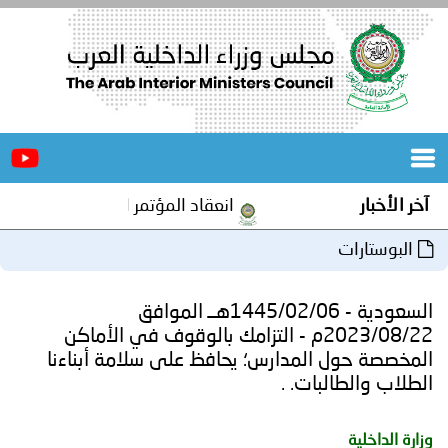
الرئيسية
عن
الأخبار
المجلس
آخر الأخبار
انعقاد المؤتمر العربي الثاني عشر ل
المكاتب
البوستارات
دورات
المتخصصة
السعودية - 1445/02/06هــ الموافق
المجلس
مؤتمرات
2023/08/22م - التزامك بالوقوف في الأماكن
المخصصة حول المدارس؛ يحافظ على سلامة أبناءنا
و
جهود
الطلاب والطالبات. .
و
برامج
اجتماعات
وزارة الداخلية