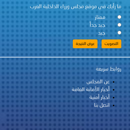
قع مجلس وزراء الداخلية العرب
ً
لس
مانة العامة
ية