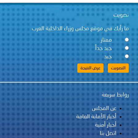
توعوية
إنجازات
الخدمات
تصويت
صور
الإلكترونية
ما رأيك في موقع مجلس وزراء الداخلية العرب
مجلة
وفيديو
ممتاز
أصداء
إعلانات
جيد جداً
جيد
من
الأمانة
نحن
اتصل
بنا
روابط سريعة
عن المجلس
أخبار الأمانة العامة
أخبار أمنية
اتصل بنا