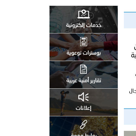
على الأعيان المدنية في مدينة نـجران
خدمات إلكترونية
بوسترات توعوية
ة
تقارير أمنية عربية
جال
إعلانات