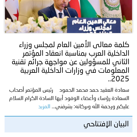
توعوية
إنجازات
الخدمات
صور
الإلكترونية
مجلة
وفيديو
كلمة معالى الأمين العام لمجلس وزراء
أصداء
إعلانات
الداخلية العرب بمناسبة انعقاد المؤتمر
من
الأمانة
الثاني للمسؤولين عن مواجهة جرائم تقنية
المعلومات في وزارات الداخلية العربية
نحن
اتصل
2025..
بنا
سعادة العقيد حمد محمد الحمود رئيس المؤتمر أصحاب
السعادة رؤساء وأعضاء الوفود أيها السادة الكرام السلام
عليكم ورحمة الله وبركاته: يشرفني...
المزيد
البيان الإفتتاحي