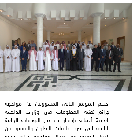
توعوية
إنجازات
الخدمات
صور
الإلكترونية
مجلة
وفيديو
أصداء
إعلانات
من
الأمانة
نحن
اتصل
بنا
اختتم المؤتمر الثاني للمسؤولين عن مواجهة
جرائم تقنية المعلومات في وزارات الداخلية
العربية أعماله بإصدار عدد من التوصيات الهامة
الرامية إلى تعزيز علاقات التعاون والتنسيق بين
الدول العربية في مجال مواجهة جرائم تقنية