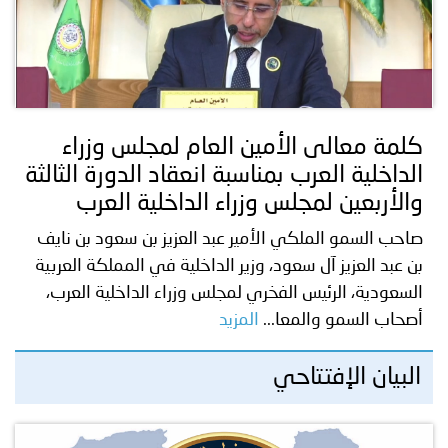
توعوية
إنجازات
الخدمات
صور
الإلكترونية
مجلة
وفيديو
كلمة معالى الأمين العام لمجلس وزراء
أصداء
إعلانات
الداخلية العرب بمناسبة انعقاد الدورة الثالثة
من
الأمانة
والأربعين لمجلس وزراء الداخلية العرب
نحن
اتصل
صاحب السمو الملكي الأمير عبد العزيز بن سعود بن نايف
بن عبد العزيز آل سعود، وزير الداخلية في المملكة العربية
بنا
السعودية، الرئيس الفخري لمجلس وزراء الداخلية العرب،
أصحاب السمو والمعا...
المزيد
البيان الإفتتاحي