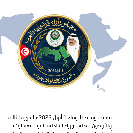
توعوية
إنجازات
الخدمات
صور
الإلكترونية
مجلة
وفيديو
أصداء
إعلانات
من
الأمانة
نحن
اتصل
بنا
تنعقد يوم غد الأربعاء 1 أبريل 2026م الدورة الثالثة
والأربعون لمجلس وزراء الداخلية العرب، بمشاركة