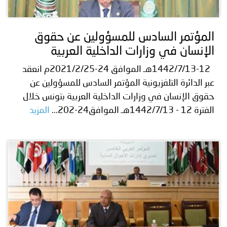
توعوية
إنجازات
الخدمات
صور
الإلكترونية
المؤتمر السادس للمسؤولين عن حقوق
الإنسان في وزارات الداخلية العربية
مجلة
وفيديو
1442/7/13-12هـ الموافق 24-2021/2/25م انعقد
أصداء
إعلانات
عبر الدائرة التلفزيونية المؤتمر السادس للمسؤولين عن
حقوق الإنسان في وزارات الداخلية العربية بتونس خلال
من
الأمانة
الفترة 12 - 1442/7/13هـ الموافق24-202...
المزيد
نحن
اتصل
بنا