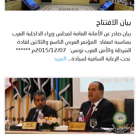
توعوية
إنجازات
الخدمات
صور
الإلكترونية
بيان الافتتاح
مجلة
وفيديو
بيان صادر عن الأمانة العامة لمجلس وزراء الداخلية العرب
بمناسبة انعقاد المؤتمر العربي التاسع والثلاثين لقادة
أصداء
إعلانات
الشرطة والأمن العرب تونس: 2015/12/07م ******
تحت الرعاية السامية لسيادة...
المزيد
من
الأمانة
نحن
اتصل
بنا