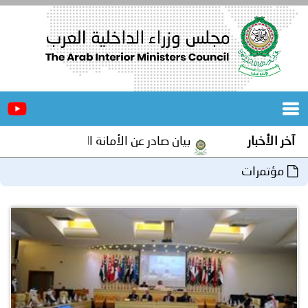
الرئيسية
عن
الأخبار
المجلس
آخر الأخبار
بيان صادر عن الأمانة العامة لمجلس وزراء الداخلية 
المكاتب
مؤتمرات
دورات
المتخصصة
المجلس
مؤتمرات
و
جهود
و
برامج
اجتماعات