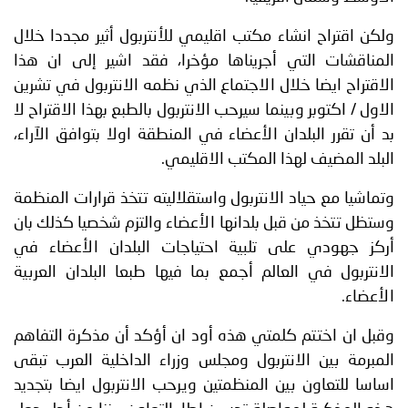
ولكن اقتراح انشاء مكتب اقليمي للأنتربول أثير مجددا خلال
المناقشات التي أجريناها مؤخرا، فقد اشير إلى ان هذا
الاقتراح ايضا خلال الاجتماع الذي نظمه الانتربول في تشرين
الاول / اكتوبر وبينما سيرحب الانتربول بالطبع بهذا الاقتراح لا
بد أن تقرر البلدان الأعضاء في المنطقة اولا بتوافق الآراء،
البلد المضيف لهذا المكتب الاقليمي.
وتماشيا مع حياد الانتربول واستقلاليته تتخذ قرارات المنظمة
وستظل تتخذ من قبل بلدانها الأعضاء والتزم شخصيا كذلك بان
أركز جهودي على تلبية احتياجات البلدان الأعضاء في
الانتربول في العالم أجمع بما فيها طبعا البلدان العربية
الأعضاء.
وقبل ان اختتم كلمتي هذه أود ان أؤكد أن مذكرة التفاهم
المبرمة بين الانتربول ومجلس وزراء الداخلية العرب تبقى
اساسا للتعاون بين المنظمتين ويرحب الانتربول ايضا بتجديد