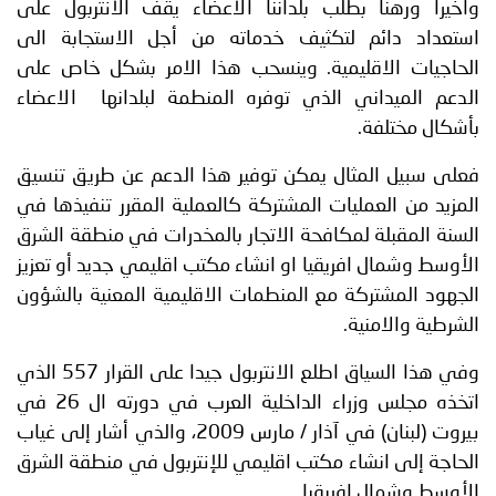
وأخيرا ورهنا بطلب بلداننا الاعضاء يقف الانتربول على
استعداد دائم لتكثيف خدماته من أجل الاستجابة الى
الحاجيات الاقليمية. وينسحب هذا الامر بشكل خاص على
الدعم الميداني الذي توفره المنطمة لبلدانها الاعضاء
بأشكال مختلفة.
فعلى سبيل المثال يمكن توفير هذا الدعم عن طريق تنسيق
المزيد من العمليات المشتركة كالعملية المقرر تنفيذها في
السنة المقبلة لمكافحة الاتجار بالمخدرات في منطقة الشرق
الأوسط وشمال افريقيا او انشاء مكتب اقليمي جديد أو تعزيز
الجهود المشتركة مع المنطمات الاقليمية المعنية بالشؤون
الشرطية والامنية.
وفي هذا السياق اطلع الانتربول جيدا على القرار 557 الذي
اتخذه مجلس وزراء الداخلية العرب في دورته ال 26 في
بيروت (لبنان) في آذار / مارس 2009، والذي أشار إلى غياب
الحاجة إلى انشاء مكتب اقليمي للإنتربول في منطقة الشرق
الأوسط وشمال افريقيا.