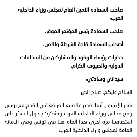
توعوية
إنجازات
الخدمات
صاحب السعادة الامين العام لمجلس وزراء الداخلية
صور
الإلكترونية
العرب،
صاحب السعادة رئيس المؤتمر الموقر،
مجلة
وفيديو
أصحاب السعادة قادة الشرطة والامن،
أصداء
إعلانات
حضرات رؤساء الوفود والمشاركين من المنظمات
من
الأمانة
الدولية والضيوف الكرام،
نحن
اتصل
سيداتي وسادتي،
بنا
السلام عليكم، صباح الخير
يقدر الإنتربول أيما تقدير علاقاته العريقة في القدم مع تونس
ومع مجلس وزراء الداخلية العرب ونشكركم جزيل الشكر على
استضافتنا مرة أخرى هذا العام هنا في تونس وفي الامانة
العامة لمجلس وزراء الداخلية العرب