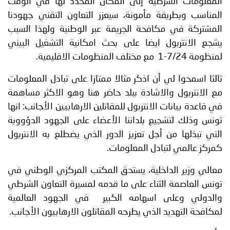
المعلومات الشرطية إلى المكان المحدد لها في الوقت
المناسب وبطريقة مأمونة، سيعزز التعاون التقني جهودنا
المشتركة في مكافحة الجريمة عبر الوطنية ولهذا السبب
يشجع الانتربول ايضا على بحث امكانية التشغيل البيني
لمنظومة 7/24-1 مع مختلف المنظومات الاقليمية.
ثالثا اسمحوا لي أن اذكر مثالا ممتازا على تبادل المعلومات
مع الانتربول والاشادة ببلد حاضر هنا وهو الاكثر مساهمة
في قاعدة بيانات الانتربول للمقاتلين الارهابيين الأجانب: انها
تونس وذلك لتشجيع بلداننا الأعضاء على الجهود الدؤووبة
التي تبذلها من أجل تعزيز الدور الذي يضطلع به الانتربول
كمركز عالمي لتبادل المعلومات.
معالي وزير الداخلية، يستحق المكتب المركزي الوطني في
تونس العاصمة الثناء على ما قدمه لمسيرة التعاون الشرطي
والدولي وعلى اسهامه الكبير في الجهود العالمية
لمكافحة التهديد الذي يطرحه المقاتلون الارهابيون الأجانب.