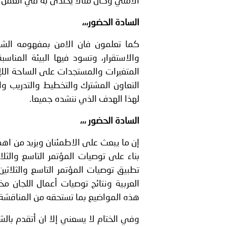
الامني وكان مثالا يحتذى به في العمل 
السادة الحضور،،،
كما تعلمون فان الامن بمفهومه الشا
والاستقرار، وتسود فيها البيئة المناسب
المتغيرات والمستجدات على الساحة اللإقل
التعاون المشترك والتخطيط والتدريب وال
لهذا الهدف الذي ننشده جميعا.
السادة الحضور ،،،
إن ما يبعث على الاطمئنان ويزيد من اهم
بناء على توصيات المؤتمر التاسع والثل
تطبيق توصيات المؤتمر التاسع والثلاثي
العربية ونتائج توصيات أعمال اللجان 
هذه المواضيع بما تستحقه من المناقشة وا
وفي الختام لا يسعني إلا ان أتقدم بال