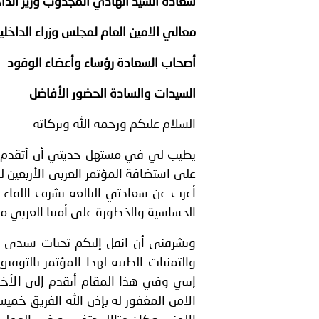
سعادة السيد
الهادي المجدوب وزير الدا
الشرطية بدول مجلس التعاون
معالي الامين العام لمجلس وزراء الداخلي
بيان صادر عن الأمانة العام
أصحاب السعادة رؤساء وأعضاء الوفود
السيدات والسادة الحضور الأفاضل
السلام عليكم ورجمة الله وبركاته
يطيب لي في مستهل حديثي أن أتقدم بأ
على استضافة المؤتمر العربي الأربعين لق
أعرب عن سعادتي البالغة بشرف اللقاء
الحساسية والخطورة على أمننا العربي من
ويشرفني أن انقل إليكم تحيات سيدي معا
والتمنيات الطيبة لهذا المؤتمر بالتوفي
إنني وفي هذا المقام أتقدم إلى الأخوة
الامن المغفور له بإذن الله الفريق خ