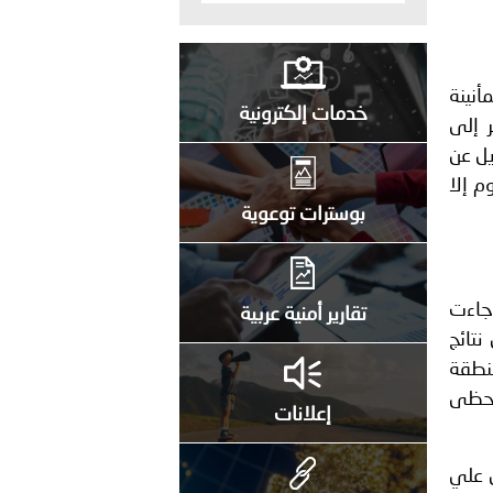
نينة
خدمات إلكترونية
ر إلى
يل عن
م إلا
بوسترات توعوية
 جاءت
تقارير أمنية عربية
نتائج
منطقة
 تحظى
إعلانات
ن علي