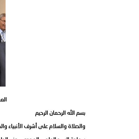
توعوية
إنجازات
الخدمات
صور
الإلكترونية
الجميع..
مجلة
وفيديو
أصداء
إعلانات
والمدينة الآمنة..
من
الأمانة
نحن
اتصل
المجتمعية..
بنا
العم
ووزير الداخلية يصدر قراراً
بسم الله الرحمان الرحيم
والصلاة والسلام على أشرف الأنبياء وال