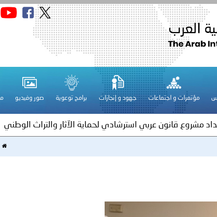
قـطـر ـ 1448/02/21هـ ــ الموافق 2026/08/04 م - مشاركة دولة 
 لدول الخليج العربية..
س
مؤتمرات و اجتماعات
جهود و إنجازات
برامج توعوية
صور وفيديو
مج
ة لمجلس وزراء الداخلية العرب بمناسبة اختتام المؤتمر العربي الثاني
عداد مشروع قانون عربي استرشادي لحماية الآثار والتراث الوطني
اني عشر للمسؤولين عن الأمن السياحي
ا
فلسطين ـ 1448/02/22هـ ــ الموافق 2026/08/05 م - الشرطة ا
ترك في المجالات الأكاديمية والتدريبية، والتوعية والإرشاد المجت