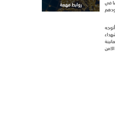
ها في
روابط مهمة
هودهم
توجه
شهداء
نينة
الامن