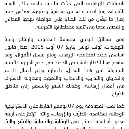
العمليات الإرهابية التي جدّت ببلادنا، خاصة خلال السنة
الفارطة، وما اتصفت به من وحشية ودموية، تعكس حتما
إصرار ما تبقّى من تلك الخلايا على مواصلة نهجها العدائي
والمضي قدما في تنفيذ مخططاتها التخريبية.
ومن منطلق الوعي بجسامة التحديات وارتفاع وتيرة
التهديدات، تولت تونس بتاريخ 07 أوت 2015 إصدار قانون
أساسي جديد لمكافحة الإرهاب ومنع غسيل الأموال، وقد
ساهم هذا الاطار التشريعي الجديد في دعم الجهود الأمنية
المبذولة في هذا المجال، باعتباره يجرّم أعمال الدعم
والتحريض والتدريب والانتداب والتمجيد ومحاولة الاشتراك
في أعمال إرهابية، وكذلك السّفر والتسفير إلى مناطق
الصّراع.
كما تمّت المصادقة يوم 07 نوفمبر الفارط على الاستراتيجية
الوطنية لمكافحة التطرّف والإرهاب، والتي ترتكز على أربعة
محاور أساسية تتمثل في
الوقاية والحماية والتتبّع والردّ،