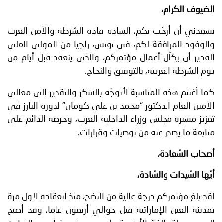
الضيوف الكرام،
يسعدني أن أرحّب بكم، السادة قادة الشرطة والأمن العرب
والوفود المرافقة لكم، في تونس، راجيا من المولى العلي
القدير أن يكلّل أعمال مؤتمركم، والذي ينعقد قبل أيام من
يوم الشرطة العربية، بالتوفيق والنجاح.
كما أغتنم هذه المناسبة لأتوجّه بالشكر والتقدير إلى معالي
الأمين العام الدكتور “محمد بن علي كومان” لدوره البارز في
تعزيز مسيرة مجلس وزراء الداخلية العرب، وحرصه الدائم على
متابعة ما يصدر عنه من توصيات وقرارات.
أصحاب السّعادة،
أيّها السّيدات والسّادة،
لقد بلغ مؤتمركم درجة عالية من النضج، منذ انعقاده لاول مرة
بمدينة العين الإماراتية قبل حوالي أربعون عاما، وقد أصبح