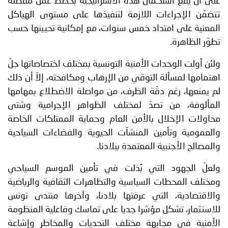
على أن يقع استكمال هذه الاستراتيجية بخطط عمل مفصّلة
تتضمّن الإجراءات اللازمة لتنفيذها على مستوى الهياكل
المعنية على امتداد خمس سنوات، مع إمكانية تحيينها حسب
تطوّر الظاهرة.
ولئن أولت الوحدات الأمنية التونسية بمختلف اختصاصاتها جلّ
اهتمامها لمسألة التوقي من الإرهاب ومكافحته، إلاّ أن ذلك
لم يمنعها، رغم دقّة الظرف، من مواصلة الاضطلاع بمهامها
المألوفة، من تصدّ لمختلف الظواهر الإجرامية وشتى
محاولات الإخلال بالأمن العام وحماية الممتلكات الخاصة
والعمومية وتأمين المنشآت الحيوية والفضاءات السياحية
والمصالح الأجنبية المعتمدة ببلادنا.
ولعلّ الجهود التي بُذلت في تأمين الموسم السياحي
ومختلف المحطات السياسية والتظاهرات الثقافية والرياضية
والاقتصادية، التي عرفتها بلادنا، وآخرها منتدى تونس
للاستثمار، تشكل مؤشرا جديا على تماسك وفاعلية المنظومة
الأمنية في مجابهة مختلف التحديات والمخاطر وإشاعة