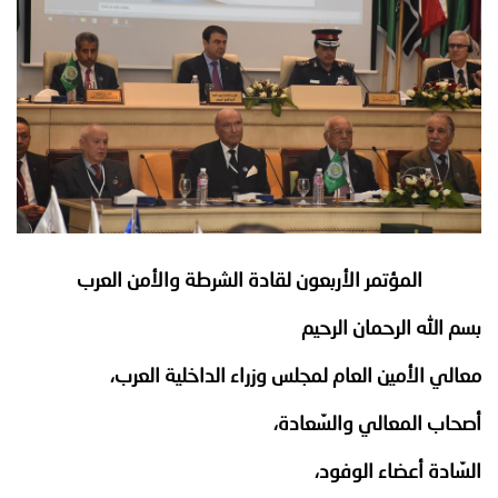
توعوية
إنجازات
الخدمات
صور
الإلكترونية
مجلة
وفيديو
أصداء
إعلانات
من
الأمانة
نحن
اتصل
المؤتمر
الأربعون لقادة الشرطة والأمن العرب
بنا
بسم الله الرحمان الرحيم
معالي الأمين العام لمجلس وزراء الداخلية العرب،
أصحاب المعالي والسّعادة،
السّادة أعضاء الوفود،