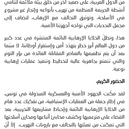
من الدول العربية، على صعيد آخر من خلق بيئة ملائمة لتنامي
أنشطة الجريمة المنظمة من تهريب بأنواعه وإتجار غير مشروع
في الأسلحة، وتوثيق التحالف مع الإرهاب، لتضاف إلى
مجمل التحديات التي تواجه أجهزتنا الأمنية.
هذا، وتظلّ الخلايا الإرهابية النائمة المنتشرة في عدد كبير
من دول العالم أبرز خطر يتهدّد أمن وإستقرار أوطاننا، لا سيّما
بعد أن يتم تطعيمها بالعناصر المقاتلة العائدة من بؤر التوتر
والتي تتمتع بجاهزية عالية لتخطيط وتنفيذ عمليات إرهابية
نوعية.
الحضور الكريم،
لقد مكّنت الجهود الأمنية والعسكرية المبذولة في تونس،
في إطار جملة من العمليات الإستباقية، من تفكيك عدد هام
من الخلايا الإرهابية النائمة وإحباط مشاريعها التخريبية، بعد
القضاء على متزعميها وكشف مخابئ أتباعها ومخازن أسلحتها
التي تمكنت من تعبئتها بالتحالف مع بارونات التهريب، إلاّ أنّ