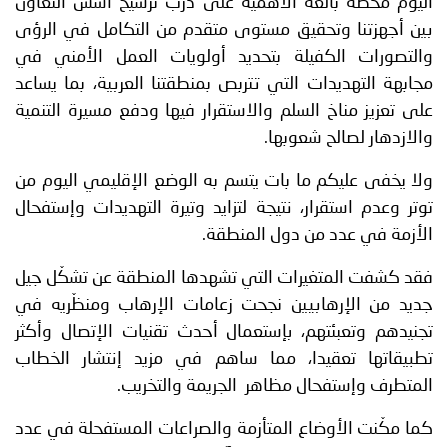
اليوم محطة بالغة الأهمية على درب ترسيخ أسس التعاون
بين أجهزتنا وتحقيق مستوى متقدم من التكامل في الرؤى
والتصورات الكفيلة بتحديد أولويات العمل الأمني في
مجابهة التهديدات التي تتربص بمنطقتنا العربية، بما يساعد
على تعزيز مناخ السلم والاستقرار فيها ودفع مسيرة التنمية
والازدهار لصالح شعوبها.
ولا يخفى عليكم ما بات يتسم به الوضع الإقليمي اليوم من
توتر وعدم استقرار، نتيجة لتزايد وتيرة التهديدات وإستفحال
الأزمة في عدد من دول المنطقة.
فقد كشفت المتغيرات التي تشهدها المنطقة عن تشكّل جيل
جديد من الإرهابيين نجحت زعامات الإرهاب ومنظّريه في
تجنيدهم وتعبئتهم، بإستعمال أحدث تقنيات الإتصال وأكثر
تطبيقاتها تعقيدا، مما ساهم في مزيد إنتشار الخطاب
المتطرف وإستفحال مظاهر الجريمة والتخريب.
كما مكّنت الأوضاع المتأزمة والصراعات المستفحلة في عدد