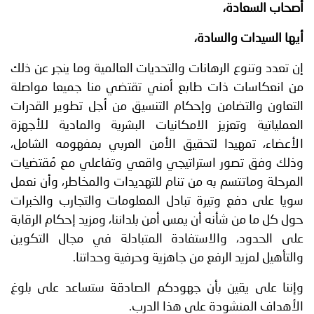
أصحاب السعادة،
أيها السيدات والسادة،
إن تعدد وتنوع الرهانات والتحديات العالمية وما ينجر عن ذلك
من انعكاسات ذات طابع أمني تقتضي منا جميعا مواصلة
التعاون والتضامن وإحكام التنسيق من أجل تطوير القدرات
العملياتية وتعزيز الامكانيات البشرية والمادية للأجهزة
الأعضاء، تمهيدا لتحقيق الأمن العربي بمفهومه الشامل،
وذلك وفق تصور استراتيجي واقعي وتفاعلي مع مُقتضيات
المرحلة وماتتسم به من تنام للتهديدات والمخاطر، وأن نعمل
سويا على دفع وتيرة تبادل المعلومات والتجارب والخبرات
حول كل ما من شأنه أن يمس أمن بلداننا، ومزيد إحكام الرقابة
على الحدود، والاستفادة المتبادلة في مجال التكوين
والتأهيل لمزيد الرفع من جاهزية وحرفية وحداتنا.
وإننا على يقين بأن جهودكم الصادقة ستساعد على بلوغ
الأهداف المنشودة على هذا الدرب.