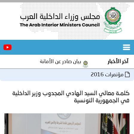
الرئيسية
عن
الأخبار
المجلس
آخر الأخبار
بيان صادر عن الأمانة العامة لمجلس وزراء الدا
المكاتب
مؤتمرات 2016
دورات
المتخصصة
كلمـة معالي السيد الهادي المجدوب وزير الداخلية
المجلس
مؤتمرات
في الجمهورية التونسية
و
جهود
و
برامج
اجتماعات