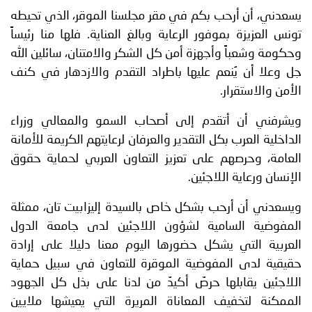
يسعدني، أن أرحب بكم في مقر مجلسنا الموقر، الذي تحيطه
تونس العزيزة بموفور الرعاية وبالغ العناية. فلها منا رئيساً
وحكومة وشعباً وأجهزة أمن كل الشكر والامتنان، سائلين الله
جل وعلا أن يُنعم عليها باطراد التقدم والازدهار في كنف
الأمن والاستقرار.
ويشرفني أن أتقدم إلى أصحاب السمو والمعالي وزراء
الداخلية العرب بكل التقدير والعرفان لرعايتهم الكريمة للأمانة
العامة، وحرصهم على تعزيز التعاون العربي لحماية حقوق
الإنسان ورعاية اللاجئين.
ويسعدني أن أرحب بشكل خاص بالسيدة إليزابيت تان، ممثلة
المفوضية السامية لشؤون اللاجئين لدى جامعة الدول
العربية التي يشكل حضورها اليوم معنا دليلا على إرادة
حقيقية لدى المفوضية الموقرة للتعاون في سبيل حماية
اللاجئين يقابلها حرصٌ أكيدٌ من لدنا على بذل كل الجهود
الممكنة لتخفيف المعاناة المريرة التي يعيشها ملايين