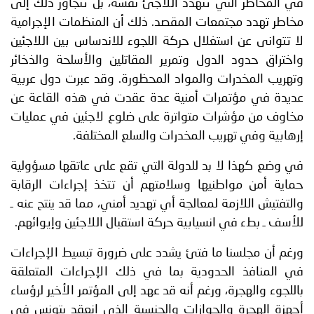
في المخاطر التي تتهدد اللاجئ نفسه، بل تتجاوز ذلك إلى
مخاطر تهدد مجتمعات المقصد. ذلك أن المنظمات الإجرامية
لا تتوانى عن استغلال حركة اللجوء للاندساس بين اللاجئين
واختراق حدود الدول وتمرير المقاتلين والأسلحة والذخائر
وتهريب المخدرات والمواد المحظورة. وقد عبرت دول عربية
عديدة في مؤتمرات أمنية عدة عقدت في هذه القاعة عن
مخاوف من مؤشرات متواترة على ضلوع لاجئين في عمليات
إرهابية وفي تهريب المخدرات والسلع المختلفة.
في وضع كهذا لا بد للدولة التي تقع على عاتقها مسؤولية
حماية أمن مواطنيها وسلامتهم أن تتخذ إجراءات الرقابة
والتفتيش اللازمة لمعالجة أي تهديد أمني، مما قد ينتح عنه ـ
للأسف ـ بطء في انسيابية حركة استقبال اللاجئين وإيوائهم.
ورغم أن مجلسنا ما فتئ يشدد على ضرورة تبسيط الإجراءات
في المنافذ الحدودية بما في ذلك الإجراءات المتعلقة
باللجوء والهجرة، ورغم أنه قد عهد إلى المؤتمر الأخير لرؤساء
أجهزة الهجرة والجوازات والجنسية الذي انعقد بتونس في