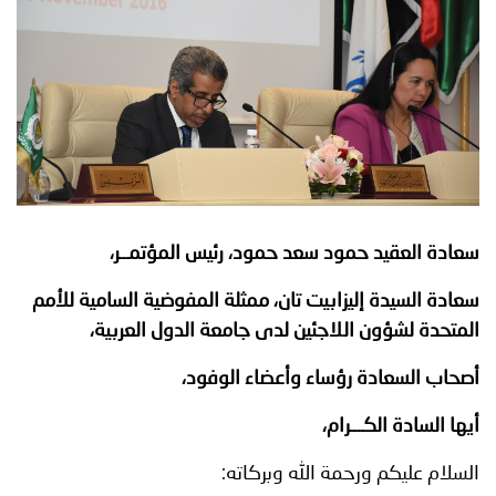
توعوية
إنجازات
الخدمات
صور
الإلكترونية
مجلة
وفيديو
أصداء
إعلانات
من
الأمانة
سعادة العقيد حمود سعد حمود، رئيس المؤتمــر،
نحن
اتصل
سعادة السيدة إليزابيت تان، ممثلة المفوضية السامية للأمم
بنا
المتحدة لشؤون اللاجئين لدى جامعة الدول العربية،
أصحاب السعادة رؤساء وأعضاء الوفود،
أيها السادة الكـــرام،
السلام عليكم ورحمة الله وبركاته: