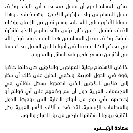
يمكن للمسلم الحق أن يتنصل منه تحت أي ظرف. وكيف
يتنصل المسلم من واجب إكرام اللاجئ ـ وهو ضيف ـ، وهذا
رسولنا الأكرم صلى الله عليه وسلم يَقرِن بين الإيمان وإكرام
الضيف فيقول: ” من كان يؤمن بالله واليوم الآخر، فليُكرِمْ
ضيفَه”. وكيف يتنصل المسلم من هذا الواجب وقد فرض الله
في محكم الكتاب نصيبا في أموالنا لابن السبيل وحث ديننا
في أكثر من موضع على رعاية السائل والمحروم.
لذا فإن الاهتمام برعاية المهاجرين واللاجئين كان دائما حاضرا
بقوة في الدول العربية، ويكفي للدليل على ذلك أن ننظر
إلى ملايين اللاجئين الذين اندمجوا بشكل تلقائي في
المجتمعات العربية دون أن يتم وضعهم على أي قوائم أو
إحاطتهم بأي نوع من أنواع الرعاية التي توفرها الدول
والمنظمات الإنسانية. لقد فتحت آلاف الأسر العربية بكل
تلقائية بيوتها لأشقائها النازحين من بؤر الصراع والتوتر.
سعادة الرئيــــس،