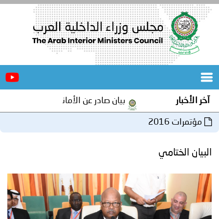
الرئيسية
عن
الأخبار
المجلس
آخر الأخبار
بيان صادر عن الأمانة العامة لمجلس وزراء ا
المكاتب
مؤتمرات 2016
دورات
المتخصصة
البيان الختامي
المجلس
مؤتمرات
و
جهود
و
برامج
اجتماعات