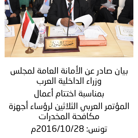
توعوية
إنجازات
الخدمات
صور
الإلكترونية
مجلة
وفيديو
أصداء
إعلانات
من
الأمانة
بيان صادر عن الأمانة العامة لمجلس
نحن
اتصل
وزراء الداخلية العرب
بنا
بمناسبة اختتام أعمال
المؤتمر العربي الثلاثين لرؤساء أجهزة
مكافحة المخدرات
تونس: 2016/10/28م