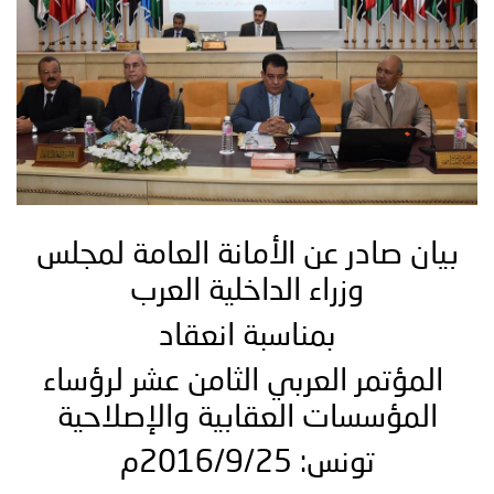
توعوية
إنجازات
الخدمات
صور
الإلكترونية
مجلة
وفيديو
أصداء
إعلانات
من
الأمانة
بيان صادر عن الأمانة العامة لمجلس
نحن
اتصل
وزراء الداخلية العرب
بنا
بمناسبة انعقاد
المؤتمر العربي الثامن عشر لرؤساء
المؤسسات العقابية والإصلاحية
تونس: 2016/9/25م