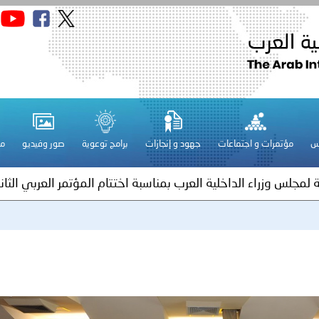
الكويت ـ 1448/02/22هـ ــ الموافق 2026/08/05 م - بمناسبة صد
 وزارياً بتعيين اللواء حمد أحمد المنيفي وكيل وزارة مساعد لشؤون ال
ة لمجلس وزراء الداخلية العرب بشأن الاعتداءات الإرهابية الحوثية 
س
مؤتمرات و اجتماعات
جهود و إنجازات
برامج توعوية
صور وفيديو
مج
ة لمجلس وزراء الداخلية العرب بمناسبة اختتام المؤتمر العربي الثاني
عداد مشروع قانون عربي استرشادي لحماية الآثار والتراث الوطني
اني عشر للمسؤولين عن الأمن السياحي
فلسطين ـ 1448/02/22هـ ــ الموافق 2026/08/05 م - الشرطة ا