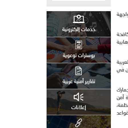
اجهة
خدمات إلكترونية
كافحة
هابية
بوسترات توعوية
عربية
ين في
تقارير أمنية عربية
جمارك
ة أمن
ظمة،
إعلانات
قواعد