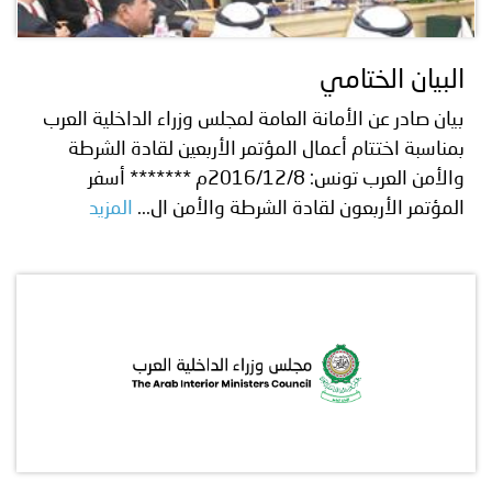
توعوية
إنجازات
الخدمات
صور
الإلكترونية
البيان الختامي
مجلة
وفيديو
بيان صادر عن الأمانة العامة لمجلس وزراء الداخلية العرب
بمناسبة اختتام أعمال المؤتمر الأربعين لقادة الشرطة
أصداء
إعلانات
والأمن العرب تونس: 2016/12/8م ******* أسفر
المؤتمر الأربعون لقادة الشرطة والأمن ال...
المزيد
من
الأمانة
نحن
اتصل
بنا