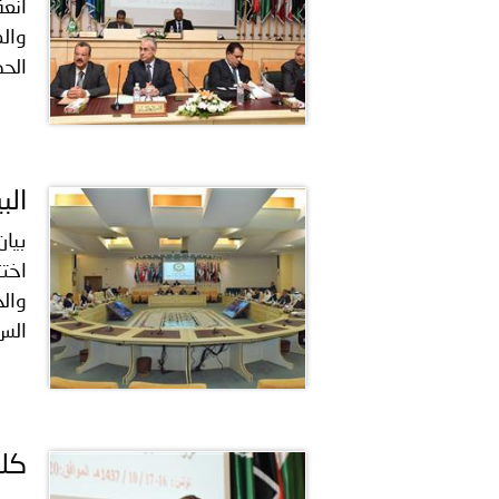
بيان صادر عن الأمانة العام
انعق
والم
بالمملكة العربية السعودية
الحد
الب
بيان
اختت
الس.
كلم