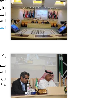
بيان
اختت
السيــاحــي 
المز
كلم
سعاد
السع
ورحم
هذا.