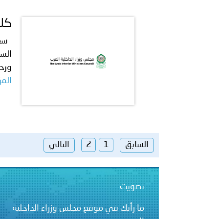
كلم
سعاد
السع
ورحم
المز
السابق
1
2
التالي
تصويت
ما رأيك في موقع مجلس وزراء الداخلية