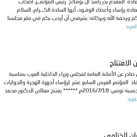
ة المقدم بدر راشد آل بوفلاح رئيس المؤتمــر، أصحاب
ادة رؤساء وأعضاء الوفـود، أيها السادة الكـــرام، السلام
م ورحمة الله وبركاته: يشرفني أن أرحب بكم في مقر مجلسنا
لمزيد
ن الافتتاح
 صادر عن الأمانة العامة لمجلس وزراء الداخلية العرب بمناسبة
اد المؤتمر العربي السابع عشر لرؤساء أجهزة الهجرة والجوازات
والجنسية تونس: 2016/7/18م ****** يفتتح معالي الدكتور محمد
مزيد
يان الختامي