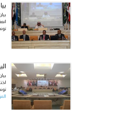
بيا
بيان
انعق
تونس: 2016/7/11م ****** ي
الب
بيان
اختت
تونس: 2016/5/26م اختتم المؤت
المز