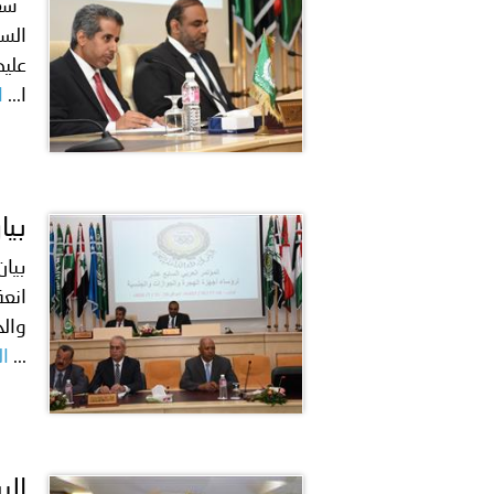
سعاد
السع
عليك
ا...
ا
بيا
بيان
انعق
...
ال
الب