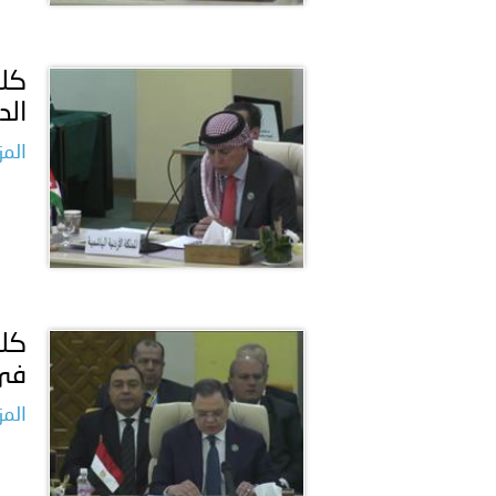
كلم
الد
المز
كلم
في 
المز