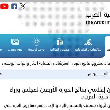
قـطـر ـ 1448/02/21هـ ــ الموافق 2026/08/04 م - مشاركة دولة 
 لدول الخليج العربية..
س
مؤتمرات و اجتماعات
جهود و إنجازات
برامج توعوية
صور وفيديو
مج
ة لمجلس وزراء الداخلية العرب بمناسبة اختتام المؤتمر العربي الثاني
عداد مشروع قانون عربي استرشادي لحماية الآثار والتراث الوطني
ة العرب بتونس
اني عشر للمسؤولين عن الأمن السياحي
ن إعلامي بنتائج الدورة الأربعين لمجلس وزراء
اخلية العرب..
فلسطين ـ 1448/02/22هـ ــ الموافق 2026/08/05 م - الشرطة ا
جواء مفعمة بالمحبة والود والإخاء، تسودها روح العزم على
ترك في المجالات الأكاديمية والتدريبية، والتوعية والإرشاد المجت