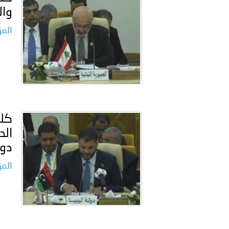
وال
المز
كلم
الد
دول
المز