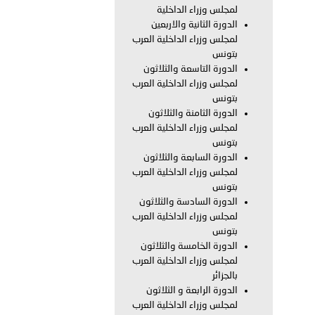
لمجلس وزراء الداخلية
الدورة الثانية والاربعين
بوظبي تحذر من زيادة عدد الركاب في المركبات حفاظًا على سلامة
لمجلس وزراء الداخلية العرب
بتونس
الدورة التاسعة والثلاثون
لمجلس وزراء الداخلية العرب
 أبوظبي تطلع وفد الشرطة الإيطالية على منظومتي التأهيل الشرطي
بتونس
الدورة الثامنة والثلاثون
لمجلس وزراء الداخلية العرب
بتونس
بوظبي تنظم حملة للتبرع بالدم في منطقة الظفرة تعزيزا للمسؤولية
الدورة السابعة والثلاثون
لمجلس وزراء الداخلية العرب
بتونس
الدورة السادسة والثلاثون
لمجلس وزراء الداخلية العرب
ور المرسومين الأميريين معالي النائب الأول لرئيس مجلس الوزراء
بتونس
الدورة الخامسة والثلاثون
أمن العام..
لمجلس وزراء الداخلية العرب
بالجزائر
قطر في أعمال الاجتماع الثالث عشر للجنة رؤساء الاتحادات الرياضية
الدورة الرابعة و الثلاثون
لمجلس وزراء الداخلية العرب