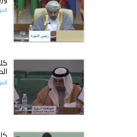
المز
كلم
الد
المز
كلم