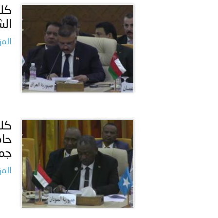
كلم
الش
المز
كلم
حام
جمه
المز