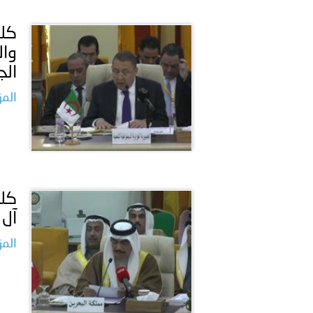
كلم
وال
الج
المز
كلم
آل 
المز