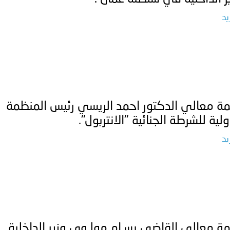
يد
ة معالي الدكتور احمد الريسي رئيس المنظمة
ولية للشرطة الجنائية "الانتربول".
يد
ة معالي القاضي بسـام مولـوي وزير الداخلية