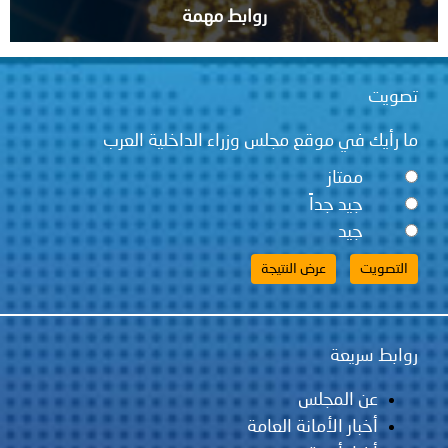
روابط مهمة
قع مجلس وزراء الداخلية العرب
ً
لس
مانة العامة