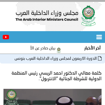
الرئيسية
عن
الأخبار
المجلس
بيان صادر عن الأمانة العامة لمجلس وزراء الداخلية العرب 
المكاتب
ون لمجلس وزراء الداخلية العرب بتونس
دورات
المتخصصة
دكتور احمد الريسي رئيس المنظمة
المجلس
مؤتمرات
لجنائية "الانتربول".
و
جهود
و
برامج
اجتماعات