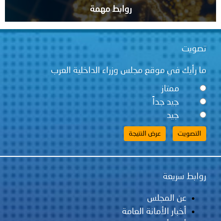
روابط مهمة
قع مجلس وزراء الداخلية العرب
ً
لس
مانة العامة