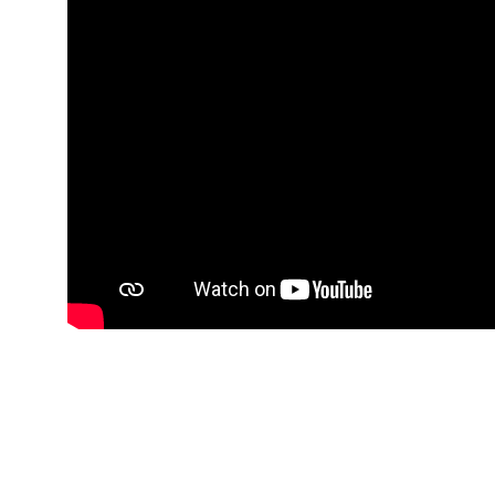
ير الشرعيين..
سلطنة عُمان ـ 1448/02/21هـ ــ الموافق 2026/08/04 م - 
اني عشر للمسؤولين عن الأمن السياحي