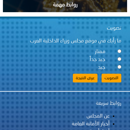
روابط مهمة
قع مجلس وزراء الداخلية العرب
ً
لس
مانة العامة