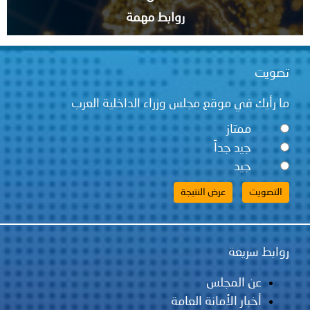
روابط مهمة
قع مجلس وزراء الداخلية العرب
ً
لس
مانة العامة