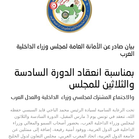
توعوية
إنجازات
الخدمات
صور
الإلكترونية
مجلة
وفيديو
أصداء
إعلانات
بيان صادر عن الأمانة العامة لمجلس وزراء الداخلية
العرب
من
الأمانة
بمناسبة انعقاد الدورة السادسة
نحن
اتصل
والثلاثين للمجلس
بنا
والاجتماع المشترك لمجلسي وزراء الداخلية والعدل العرب
تحت الرعاية السامية لسيادة الرئيس محمد الباجي قايد السبسي حفظه
الله، تنعقد في تونس يوم 3 مارس المقبل، الدورة السادسة والثلاثون
لمجلس وزراء الداخلية العرب، بحضور أصحاب السمو والمعالي وزراء
الداخلية في الدول العربية، ووفود أمنية رفيعة، إضافة إلى ممثلين عن
جامعة الدول العربية، اتحاد المغرب العربي، مجلس التعاون لدول الخليج