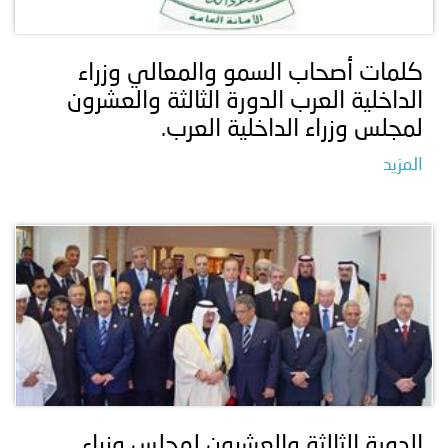
توعوية
إنجازات
الخدمات
صور
الإلكترونية
كلمات أصحاب السمو والمعالي وزراء
الداخلية العرب الدورة الثالثة والعشرون
مجلة
وفيديو
لمجلس وزراء الداخلية العرب.
أصداء
إعلانات
المزيد
من
الأمانة
نحن
اتصل
بنا
الدورة الثالثة والعشرون لمجلس وزراء