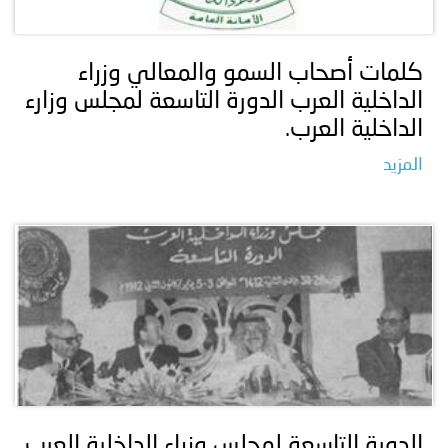
توعوية
إنجازات
الخدمات
صور
الإلكترونية
كلمات أصحاب السمو والمعالي وزراء
الداخلية العرب الدورة التاسعة لمجلس وزارء
مجلة
وفيديو
الداخلية العرب.
أصداء
إعلانات
المزيد
من
الأمانة
نحن
اتصل
بنا
الدورة التاسعة لمجلس وزراء الداخلية العرب