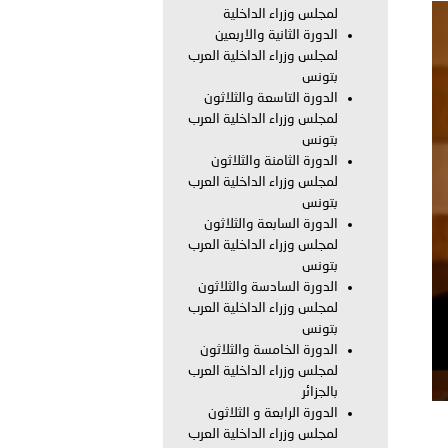
لمجلس وزراء الداخلية
الدورة الثانية والاربعين
بوظبي تحذر من زيادة عدد الركاب في المركبات حفاظًا على سلامة
لمجلس وزراء الداخلية العرب
بتونس
الدورة التاسعة والثلاثون
لمجلس وزراء الداخلية العرب
 أبوظبي تطلع وفد الشرطة الإيطالية على منظومتي التأهيل الشرطي
بتونس
الدورة الثامنة والثلاثون
لمجلس وزراء الداخلية العرب
بتونس
بوظبي تنظم حملة للتبرع بالدم في منطقة الظفرة تعزيزا للمسؤولية
الدورة السابعة والثلاثون
لمجلس وزراء الداخلية العرب
بتونس
الدورة السادسة والثلاثون
لمجلس وزراء الداخلية العرب
ور المرسومين الأميريين معالي النائب الأول لرئيس مجلس الوزراء
بتونس
الدورة الخامسة والثلاثون
أمن العام..
لمجلس وزراء الداخلية العرب
بالجزائر
قطر في أعمال الاجتماع الثالث عشر للجنة رؤساء الاتحادات الرياضية
الدورة الرابعة و الثلاثون
لمجلس وزراء الداخلية العرب