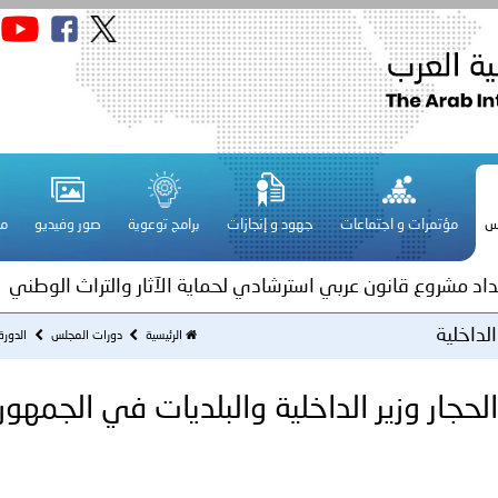
قـطـر ـ 1448/02/21هـ ــ الموافق 2026/08/04 م - مشاركة دولة 
 لدول الخليج العربية..
س
مؤتمرات و اجتماعات
جهود و إنجازات
برامج توعوية
صور وفيديو
مج
ة لمجلس وزراء الداخلية العرب بمناسبة اختتام المؤتمر العربي الثاني
عداد مشروع قانون عربي استرشادي لحماية الآثار والتراث الوطني
الداخلية
اني عشر للمسؤولين عن الأمن السياحي
الرئيسية
دورات المجلس
الدورة
حجار وزير الداخلية والبلديات في الجمهور
فلسطين ـ 1448/02/22هـ ــ الموافق 2026/08/05 م - الشرطة ا
ترك في المجالات الأكاديمية والتدريبية، والتوعية والإرشاد المجت