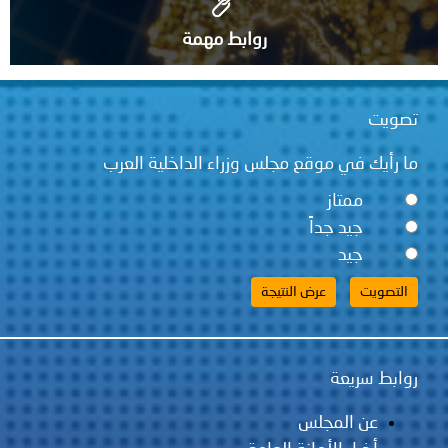
روابط مهمة
قع مجلس وزراء الداخلية العرب
ً
لس