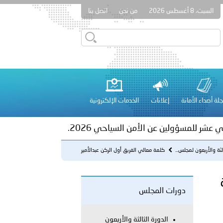
السبت، 8 أغسطس 2026
من نحن
اتصل بنا
ور المرسومين الأميريين معالي النائب الأول لرئيس مجلس الوزراء
أمن العام..
على الأعيان المدنية في مدينة نـجران
لة أصداء الأمانة
إعلانات
الخدمات الإلكترونية
 عشر للمسؤولين عن الأمن السياحي 2026.
الثة والأربعون لمجلس...
كلمة معالي الفريق أول الركن عبدالأمير
كامل الشمري وزير الداخ...
دورات المجلس
لفلسطينية والكلية الدولية الجامعية للعلوم والصحة توقعان اتفاقية
الدورة الثالثة والأربعون