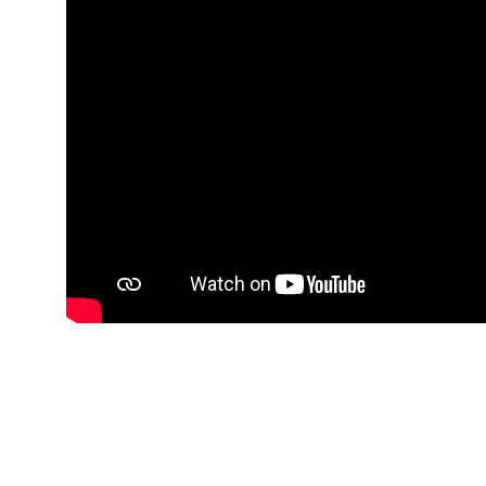
ة لمجلس وزراء الداخلية العرب بشأن الاعتداءات الإرهابية الحوثية 