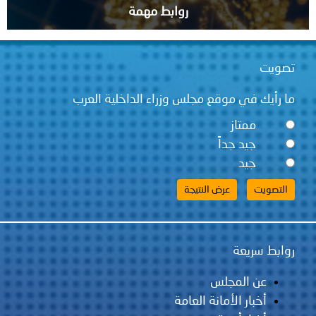
روابط مهمة
قع مجلس وزراء الداخلية العرب
ً
لس
مانة العامة