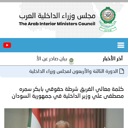
الرئيسية
عن
الأخبار
المجلس
بيان صادر عن الأمانة العامة لمجلس وزراء الداخلية العرب 
المكاتب
 والأربعون لمجلس وزراء الداخلية
دورات
المتخصصة
لفريق شرطة حقوقي بابكر سمره
المجلس
مؤتمرات
ير الداخلية في جمهورية السودان
و
جهود
و
برامج
اجتماعات