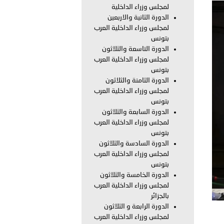
لمجلس وزراء الداخلية
الدورة الثانية والاربعين
بوظبي تحذر من زيادة عدد الركاب في المركبات حفاظًا على سلامة
لمجلس وزراء الداخلية العرب
بتونس
الدورة التاسعة والثلاثون
لمجلس وزراء الداخلية العرب
 أبوظبي تطلع وفد الشرطة الإيطالية على منظومتي التأهيل الشرطي
بتونس
الدورة الثامنة والثلاثون
لمجلس وزراء الداخلية العرب
بتونس
بوظبي تنظم حملة للتبرع بالدم في منطقة الظفرة تعزيزا للمسؤولية
الدورة السابعة والثلاثون
لمجلس وزراء الداخلية العرب
بتونس
الدورة السادسة والثلاثون
لمجلس وزراء الداخلية العرب
ور المرسومين الأميريين معالي النائب الأول لرئيس مجلس الوزراء
بتونس
الدورة الخامسة والثلاثون
أمن العام..
لمجلس وزراء الداخلية العرب
بالجزائر
قطر في أعمال الاجتماع الثالث عشر للجنة رؤساء الاتحادات الرياضية
الدورة الرابعة و الثلاثون
لمجلس وزراء الداخلية العرب