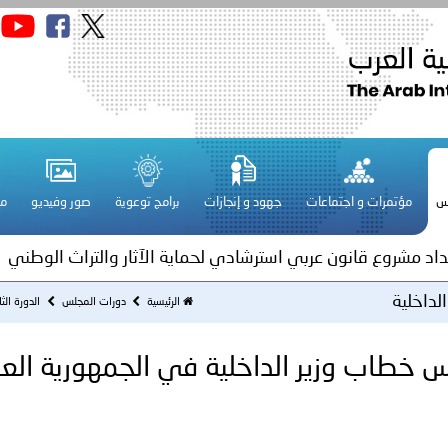
قـطـر ـ 1448/02/21هـ ــ الموافق 2026/08/04 م - مشاركة دولة 
 لدول الخليج العربية..
س
مؤتمرات و اجتماعات
جهود و إنجازات
برامج توعوية
صور وفيديو
مج
ة لمجلس وزراء الداخلية العرب بمناسبة اختتام المؤتمر العربي الثاني
عداد مشروع قانون عربي استرشادي لحماية الآثار والتراث الوطني
الداخلية
اني عشر للمسؤولين عن الأمن السياحي
الرئيسية
دورات المجلس
الدورة الث
خطاب وزير الداخلية في الجمهورية العر
فلسطين ـ 1448/02/22هـ ــ الموافق 2026/08/05 م - الشرطة ا
ترك في المجالات الأكاديمية والتدريبية، والتوعية والإرشاد المجت