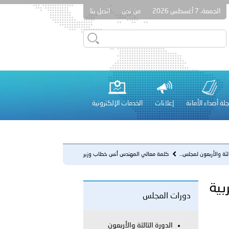
الجمعة، 7 أغسطس 2026
من نحن
اتصل بنا
قطر في أعمال الاجتماع الثالث عشر للجنة رؤساء الاتحادات الرياضية
لة أصداء الأمانة
إعلانات
الخدمات الإلكترونية
 عشر للمسؤولين عن الأمن السياحي 2026.
الثة والأربعون لمجلس...
كلمة معالي المهندس أنس خطاب وزير
الداخلية في الجمهورية العرب...
بية
دورات المجلس
لفلسطينية والكلية الدولية الجامعية للعلوم والصحة توقعان اتفاقية
معي..
الدورة الثالثة والأربعون