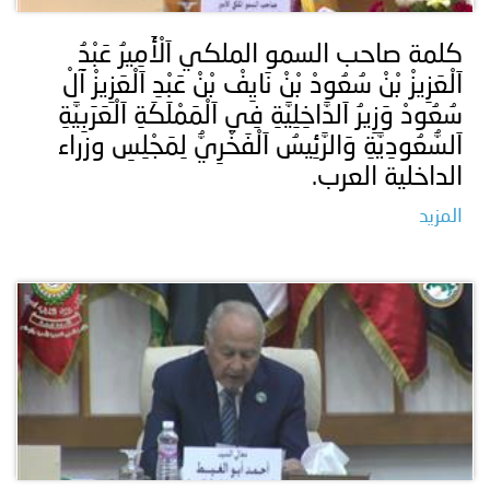
كلمة صاحب السمو الملكي اَلْأَمِيرُ عَبْدُ
اَلْعَزِيزْ بْنْ سُعُودْ بْنْ نَايِفْ بْنْ عَبْدِ اَلْعَزِيزْ آلْ
سُعُودْ وَزِيرُ اَلدَّاخِلِيَّةِ فِي اَلْمَمْلَكَةِ اَلْعَرَبِيَّةِ
اَلسُّعُودِيَّةِ وَالرَّئِيسُ اَلْفَخْرِيُّ لِمَجْلِسِ وزراء
الداخلية العرب.
المزيد