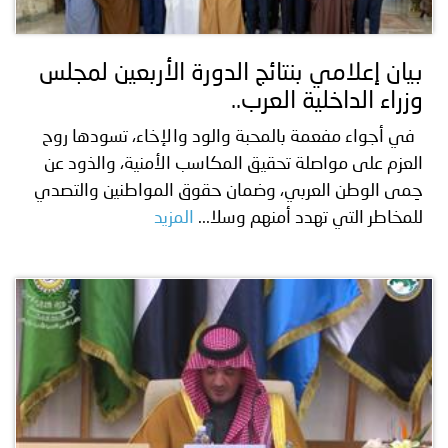
توعوية
إنجازات
الخدمات
صور
الإلكترونية
بيان إعلامي بنتائج الدورة الأربعين لمجلس
وزراء الداخلية العرب..
مجلة
وفيديو
في أجواء مفعمة بالمحبة والود والإخاء، تسودها روح
أصداء
إعلانات
العزم على مواصلة تحقيق المكاسب الأمنية، والذود عن
حِمى الوطن العربي، وضمان حقوق المواطنين والتصدي
من
الأمانة
للمخاطر التي تهدد أمنهم وسلا...
المزيد
نحن
اتصل
بنا