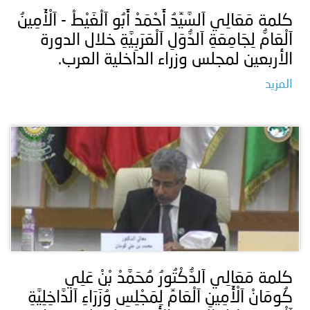
كلمة مَعَالِي اَلسَّيِّدُ أَحْمَدْ أَبُو اَلْغَيْطْ - اَلْأَمِينُ
اَلْعَامُّ لِجَامِعَةِ اَلدُّوَلِ اَلْعَرَبِيَّةِ خلال الدورة
الأربعين لمجلس وزراء الداخلية العرب.
المزيد
كلمة مَعَالِي اَلدُّكْتُورُ مُحَمَّدْ بْنْ عَلِي
كُومَانْ اَلْأَمِينِ اَلْعَامِّ لِمَجْلِسِ وُزَرَاءِ اَلدَّاخِلِيَّةِ