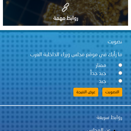
روابط مهمة
قع مجلس وزراء الداخلية العرب
ً
لس