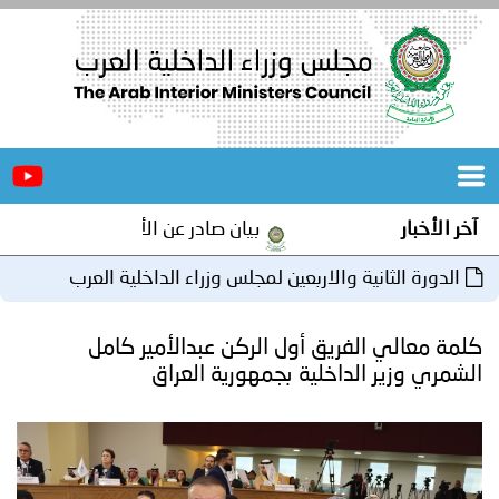
الرئيسية
عن
الأخبار
المجلس
بيان صادر عن الأمانة العامة لمجلس وزراء الداخلية العرب 
المكاتب
 والاربعين لمجلس وزراء الداخلية العرب
دورات
المتخصصة
ريق أول الركن عبدالأمير كامل
المجلس
مؤتمرات
داخلية بجمهورية العراق
و
جهود
و
برامج
اجتماعات